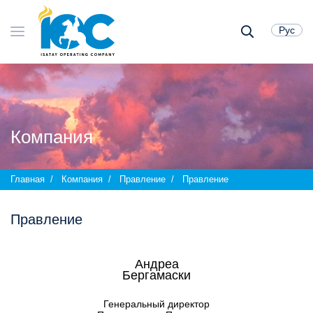
Рус
КОМПАНИЯ
Компания
КОМПЛАЕНС
Главная
Компания
Правление
Правление
ЗАКУПКИ
Правление
РАБОТА В КОМПАНИИ
Андреа
Бергамаски
ОТЧЕТЫ И ПУБЛИКАЦИИ
Генеральный директор