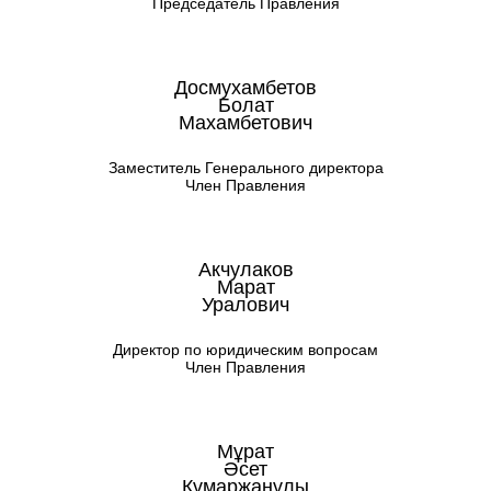
Председатель Правления
ОТКРЫТЫЙ ТЕНДЕР НА
ПРОДАЖУ АКТИВОВ И
МАТЕРИАЛОВ
Досмухамбетов
Болат
Махамбетович
Заместитель Генерального директора
Член Правления
Акчулаков
Марат
Уралович
Директор по юридическим вопросам
Член Правления
Мұрат
Әсет
Құмаржанұлы